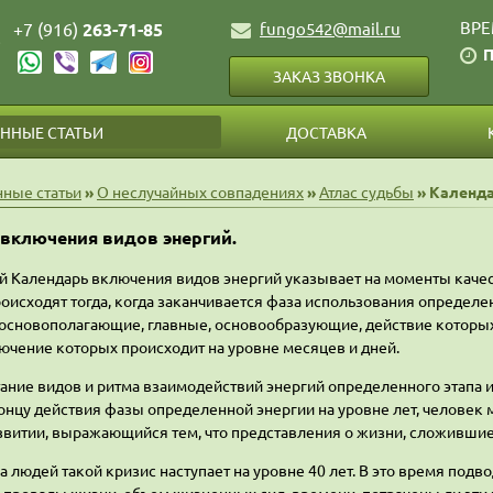
ВРЕ
+7 (916)
263-71-85
fungo542@mail.ru
П
ЗАКАЗ ЗВОНКА
НЫЕ СТАТЬИ
ДОСТАВКА
ные статьи
»
О неслучайных совпадениях
»
Атлас судьбы
» Календа
включения видов энергий.
 Календарь включения видов энергий указывает на моменты качес
оисходят тогда, когда заканчивается фаза использования определен
основополагающие, главные, основообразующие, действие которых ра
ючение которых происходит на уровне месяцев и дней.
ание видов и ритма взаимодействий энергий определенного этапа 
концу действия фазы определенной энергии на уровне лет, человек
звитии, выражающийся тем, что представления о жизни, сложившиес
 людей такой кризис наступает на уровне 40 лет. В это время подв