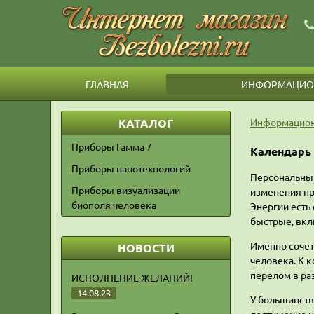
ГЛАВНАЯ
ИНФОРМАЦИОН
КАТАЛОГ
Информацион
Приборы Гамма 7
Календарь 
Приборы нанотехнологий
Персональный
Приборы визуализации
изменения пр
биополя человека
Энергии есть 
быстрые, вкл
Именно сочет
НОВОСТИ
человека. К 
перелом в ра
ИСПОЛНЕНИЕ ЖЕЛАНИЙ!
14.08.23
У большинства