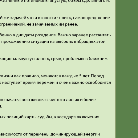
 жизненные потенциалы впустую, объем сделанного и,
ой же задачей что и в юности - поиск, самоопределение
 ограничений, не замечаемых им ранее.
енно в дни даты рождения. Важно заранее рассчитать
 прохождению ситуации на высоких вибрациях этой
моциональную усталость, срыв, проблемы в ближнем
 жизни как правило, меняются каждые 5 лет. Перед
о наступает время перемен и очень важно освободится
 начать свою жизнь «с чистого листа» и более
.
ных позиций карты судьбы, календаря включения
ависимости от перемены доминирующей энергии