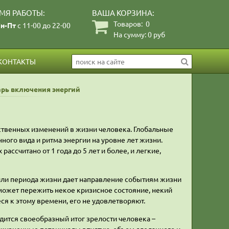
МЯ РАБОТЫ:
ВАША КОРЗИНА:
Товаров:
0
н-Пт
с 11-00 до 22-00
На сумму:
0
руб
КОНТАКТЫ
рь включения энергий
твенных изменений в жизни человека. Глобальные
ного вида и ритма энергии на уровне лет жизни.
ссчитано от 1 года до 5 лет и более, и легкие,
или периода жизни дает направление событиям жизни
 может пережить некое кризисное состояние, некий
я к этому времени, его не удовлетворяют.
одится своеобразный итог зрелости человека –