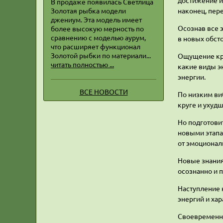
достижение и
В продаже появилась Светлица
Золотая рыбка модели
наконец, пер
джениум. Эта модель имеет
Осознав все э
более высокую мерность по
сравнению с моделью аурум,
в новых обст
что расширяет функционал
Золотой рыбки по материали...
Ощущение кри
читать полностью ...
какие виды э
энергии.
ВСЕ НОВОСТИ
По низким ви
круге и ухуд
Но подготови
новыми этапа
от эмоционал
Новые знания
осознанно и п
Наступление 
энергий и ха
Своевременно