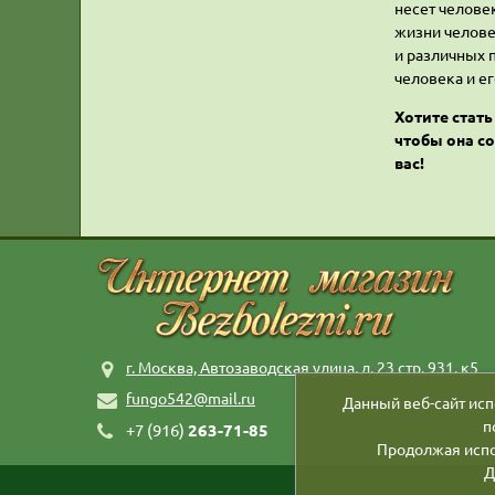
несет челове
жизни челове
и различных 
человека и ег
Хотите стат
чтобы она со
вас!
г. Москва, Автозаводская улица, д. 23 стр. 931, к5
fungo542@mail.ru
Данный веб-сайт исп
п
+7 (916)
263-71-85
Продолжая испо
Д