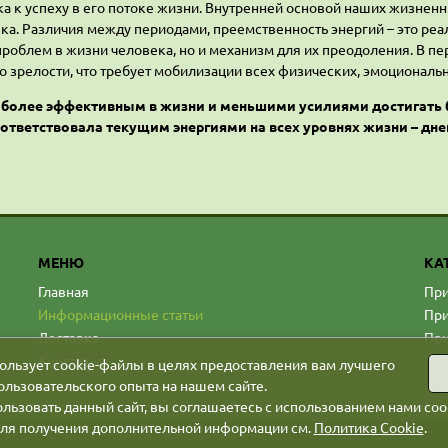
ка к успеху в его потоке жизни. Внутренней основой наших жизне
ка. Различия между периодами, преемственность энергий – это ре
проблем в жизни человека, но и механизм для их преодоления. В п
о зрелости, что требует мобилизации всех физических, эмоциональн
ь более эффективным в жизни и меньшими усилиями достигать 
ответствовала текущим энергиями на всех уровнях жизни – дней,
МЕНЮ
КА
Главная
При
Информационные статьи
При
Доставка
При
Контакты
ользует cookie-файлы в целях предоставления вам лучшего
ользовательского опыта на нашем сайте.
льзовать данный сайт, вы соглашаетесь с использованием нами coo
ля получения дополнительной информации см.
Политика Cookie
.