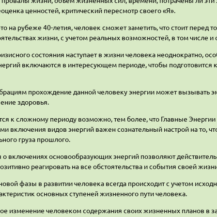
 провалы жизни, объем жизненных сил, времени, потрачены ли эти
еоценка ценностей, критический пересмотр своего «Я».
то на рубеже 40-летия, человек сможет заметить, что стоит перед т
оятельствах жизни, с учетом реальных возможностей, в том числе и
зисного состояния наступает в жизни человека неоднократно, особ
нергий включаются в интересующем периоде, чтобы подготовится к
брациям прохождение данной человеку энергии может вызывать э
шение здоровья.
тся к сложному периоду возможно, тем более, что Главные Энергии
ми включения видов энергий важен сознательный настрой на то, чт
ьного груза прошлого.
 о включениях основообразующих энергий позволяют действительно
озитивно реагировать на все обстоятельства и события своей жизни
новой фазы в развитии человека всегда происходит с учетом исход
рактеристик основных ступеней жизненного пути человека.
е изменение человеком содержания своих жизненных планов в з