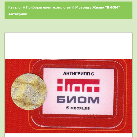
Каталог
»
Приборы нанотехнологий
» Матрица Жизни "БИОМ"
Антигрипп