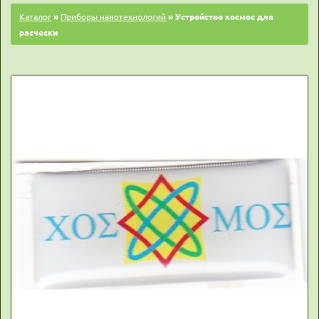
Каталог
»
Приборы нанотехнологий
» Устройство космос для
расчески