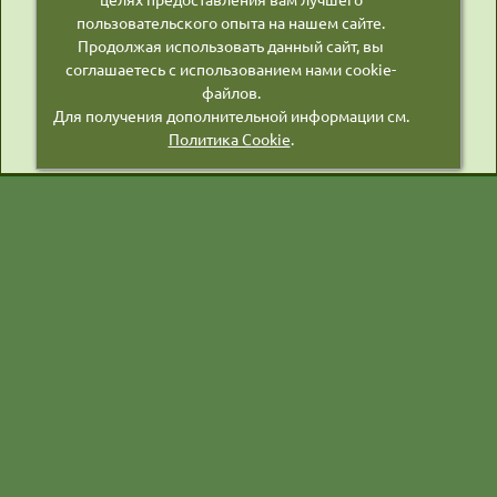
пользовательского опыта на нашем сайте.
Продолжая использовать данный сайт, вы
соглашаетесь с использованием нами cookie-
файлов.
Для получения дополнительной информации см.
Политика Cookie
.
г. Москва, Автозаводская улица, д. 23 стр. 931, к5
fungo542@mail.ru
+7 (916)
263-71-85
МЕНЮ
КАТАЛОГ
Главная
Приборы Гамма 7
Информационные статьи
Приборы нанотехнологий