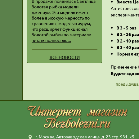
В продаже появилась Светлица
Вместе Це
Золотая рыбка модели
Антистрессов
джениум. Эта модель имеет
эксперимента
более высокую мерность по
сравнению с моделью аурум,
В 3 - 5 раз
Р
что расширяет функционал
В 2 - 26 раз
Золотой рыбки по материали...
читать полностью ...
В 2 - 10 раз
В 3 - 40 раз
Нормализ
ВСЕ НОВОСТИ
Применение С
Будьте здор
← предыдущая
г. Москва, Автозаводская улица, д. 23 стр. 931, к5