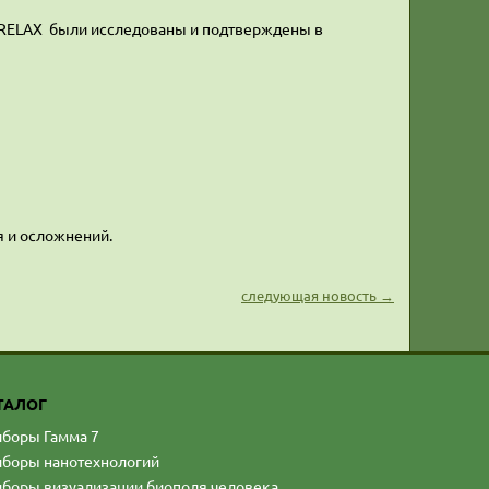
и RELAX были исследованы и подтверждены в
я и осложнений.
следующая новость →
ТАЛОГ
боры Гамма 7
боры нанотехнологий
боры визуализации биополя человека