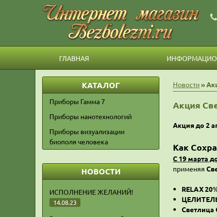
ГЛАВНАЯ
ИНФОРМАЦИОН
КАТАЛОГ
Новости
» Ак
Приборы Гамма 7
Акция Све
Приборы нанотехнологий
Акция до 2 а
Приборы визуализации
биополя человека
Как Сохра
С 19 марта д
применяя
Св
НОВОСТИ
RELAX 20
ИСПОЛНЕНИЕ ЖЕЛАНИЙ!
ЦЕЛИТЕЛ
14.08.23
Светлица