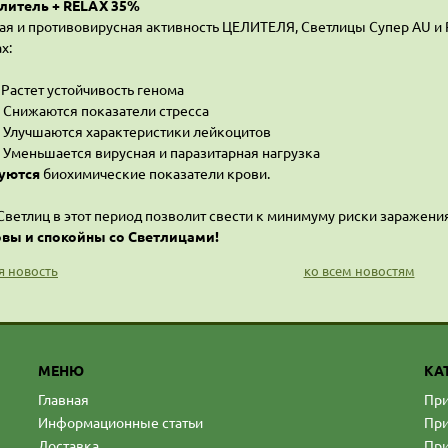
литель + RELAX 35%
ая и противовирусная активность ЦЕЛИТЕЛЯ, Светлицы Супер AU 
х:
астет устойчивость генома
Снижаются показатели стресса
Улучшаются характеристики лейкоцитов
Уменьшается вирусная и паразитарная нагрузка
уются
биохимические показатели крови.
ветлиц в этот период позволит свести к минимуму риски заражени
овы и спокойны со Светлицами!
 новость
ко всем новостям
МЕНЮ
КА
Главная
При
Информационные статьи
При
Доставка
При