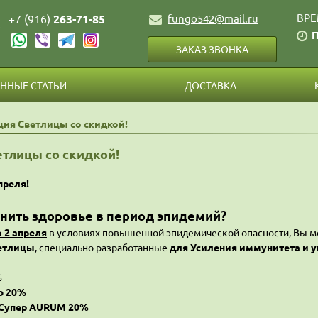
ВРЕ
+7 (916)
263-71-85
fungo542@mail.ru
П
ЗАКАЗ ЗВОНКА
НЫЕ СТАТЬИ
ДОСТАВКА
ция Светлицы со скидкой!
тлицы со скидкой!
преля!
нить здоровье в период эпидемий?
о 2 апреля
в условиях повышенной эпидемической опасности, Вы мо
етлицы
, специально разработанные
для
Усиления иммунитета и у
%
Ь 20%
 Супер AURUM 20%