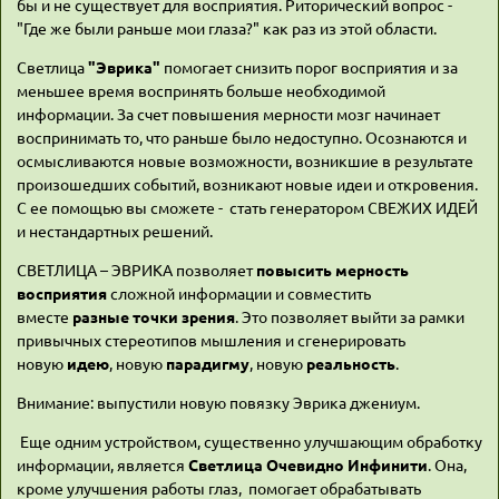
бы и не существует для восприятия. Риторический вопрос -
"Где же были раньше мои глаза?" как раз из этой области.
Светлица
"Эврика"
помогает снизить порог восприятия и за
меньшее время воспринять больше необходимой
информации. За счет повышения мерности мозг начинает
воспринимать то, что раньше было недоступно. Осознаются и
осмысливаются новые возможности, возникшие в результате
произошедших событий, возникают новые идеи и откровения.
С ее помощью вы сможете - стать генератором СВЕЖИХ ИДЕЙ
и нестандартных решений.
СВЕТЛИЦА – ЭВРИКА позволяет
повысить мерность
восприятия
сложной информации и совместить
вместе
разные точки зрения
. Это позволяет выйти за рамки
привычных стереотипов мышления и сгенерировать
новую
идею
, новую
парадигму
, новую
реальность
.
Внимание: выпустили новую повязку Эврика джениум.
Еще одним устройством, существенно улучшающим обработку
информации, является
Светлица Очевидно Инфинити
. Она,
кроме улучшения работы глаз, помогает обрабатывать