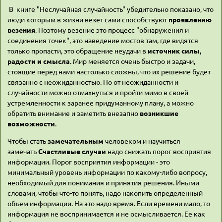
В книге "Неслучайная случайность" убедительно показано, что
люди которым в жизни везет сами способствуют
проявлению
везения
. Поэтому везение это процесс "обнаружения и
соединения точек", это наведение мостов там, где видятся
только пропасти, это обращение неудачи в
источник
силы,
радости и смысла
. Мир меняется очень быстро и задачи,
стоящие перед нами настолько сложны, что их решение будет
связанно с неожиданностью. Но от неожиданности и
случайности можно отмахнуться и пройти мимо в своей
устремленности к заранее придуманному плану, а можно
обратить внимание и заметить внезапно
возникшие
возможности
.
Чтобы стать
замечательным
человеком и научиться
замечать
Счастливые случаи
надо снижать порог восприятия
информации. Порог восприятия информации - это
минимальный уровень информации по какому-либо вопросу,
необходимый для понимания и принятия решения. Иными
словами, чтобы что-то понять, надо накопить определенный
объем информации. На это надо время. Если времени мало, то
информация не воспринимается и не осмысливается. Ее как