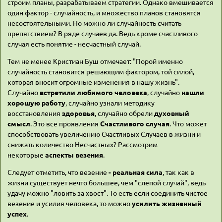
строим планы, разрабатываем стратегии. Однако вмешивается
один фактор - случайность, и множество планов становятся
несостоятельными. Но можно ли случайность считать
препятствием? В ряде случаев да. Ведь кроме счастливого
случая есть понятие - несчастный случай.
Тем не менее Кристиан Буш отмечает: "Порой именно
случайность становится решающим фактором, той силой,
которая вносит огромные изменения в нашу жизнь".
Случайно
встретили любимого человека
, случайно
нашли
хорошую работу
, случайно узнали методику
восстановления
здоровья
, случайно обрели
духовный
смысл
. Это все проявления
Счастливого случая
. Что может
способствовать увеличению Счастливых Случаев в жизни и
снижать количество Несчастных? Рассмотрим
некоторые
аспекты везения
.
Следует отметить, что везение
- реальная сила
, так как в
жизни существует нечто большее, чем "слепой случай", ведь
удачу можно "ловить за хвост". То есть если соединить чистое
везение и усилия человека, то можно
усилить жизненный
успех
.